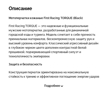
Описание
Мотоперчатки
кожаные
First Racing TORQUE (Black)
First Racing TORQUE — это надежные и функциональные
мужские мотоперчатки, разработанные для динамичной
городской езды и туринга. Модель сочетает в себе прочность
премиальных материалов, бескомпромиссную защиту рук и
высокий уровень комфорта. Классический агрессивный дизайн
в глубоком черном цвете дополнен контрастной белой
прошивкой, подчеркивающей спортивный силуэт и
технологичность экипировки.
Защита и безопасность
Конструкция перчаток ориентирована на максимальную
стойкость к трению и эффективное поглощение энергии ударов
в критических зонах ладони и пальцев.
Подробнее
Защита костяшек:
Верхняя часть кисти укомплектована
массивным жестким протектором анатомической
формы, который принимает на себя основные ударные
нагрузки при столкновениях.
Защита фаланг:
На пальцах установлены полимерные