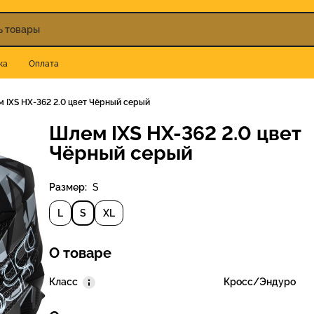
ка
Оплата
 IXS HX-362 2.0 цвет Чёрный серый
Шлем IXS HX-362 2.0 цвет
Чёрный серый
Размер:
S
L
S
XL
О товаре
Класс
Кросс/Эндуро