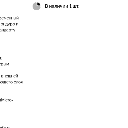
В наличии 1 шт.
ременный
 эндуро и
тандарту
.
серым
р внешней
ающего слоя
(Micro-
лба и