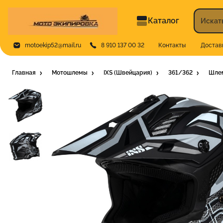
Каталог
motoekip52@mail.ru
8 910 137 00 32
Контакты
Достав
Главная
Мотошлемы
IXS (Швейцария)
361/362
Шлем