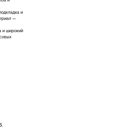
подкладка и
териал —
а и широкий
ссовых
6
.