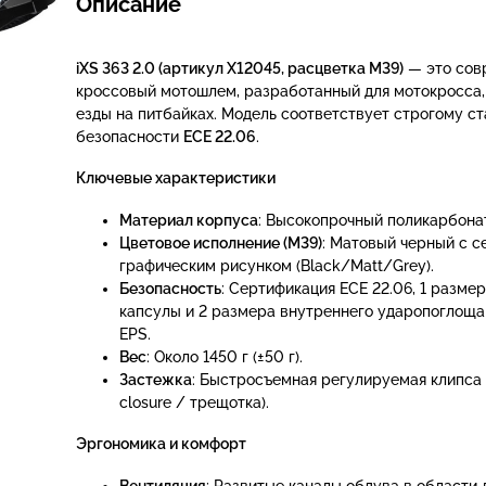
Описание
iXS 363 2.0 (артикул X12045, расцветка M39)
— это сов
кроссовый мотошлем, разработанный для мотокросса,
езды на питбайках. Модель соответствует строгому с
безопасности
ECE 22.06
.
Ключевые характеристики
Материал корпуса
: Высокопрочный поликарбонат
Цветовое исполнение (M39)
: Матовый черный с 
графическим рисунком (Black/Matt/Grey).
Безопасность
: Сертификация ECE 22.06, 1 разме
капсулы и 2 размера внутреннего ударопоглощ
EPS.
Вес
: Около 1450 г (±50 г).
Застежка
: Быстросъемная регулируемая клипса 
closure / трещотка).
Эргономика и комфорт
Вентиляция
: Развитые каналы обдува в области 